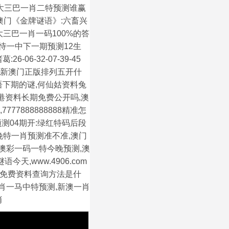
门大三巴一肖二特预测谁赢
,澳门《金牌谜语》:六畜兴
大三巴一肖一码100%的答
恃一中下一期预测12生
6-06-32-07-39-45
8888新澳门正版排列五开什
港谜语下期的谜,何仙姑资料兔
09,香港资料长期免费公开吗,澳
,7777888888888精准怎
测04期开:绿红特码后段
晚特一肖预测准不准,澳门
,澳彩一码一特今晚预测,澳
,www.4906.com
全年免费资料查询方法是什
一肖一马中特预测,新澳一肖
肖