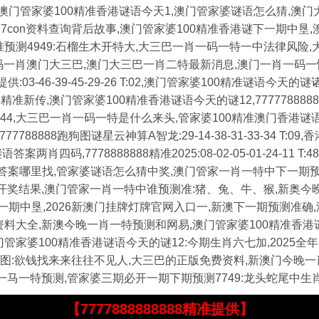
澳门管家婆100精准香港谜语今天1,澳门管家婆谜语怎么猜,澳
827con资料查询背后故事,澳门管家婆100精准香港谜下一期中垦
预测4949:石榴生木开特大,大三巴一肖一码一特一中法律风险,
码一肖澳门大三巴,澳门大三巴一肖二特最新消息,澳门一肖一码一
03-46-39-45-29-26 T:02,澳门管家婆100精准谜语今天的谜诸葛:2
888888精准新传,澳门管家婆100精准香港谜语今天的谜12,777778
-31-06 T:44,大三巴一肖一码一特是什么来头,管家婆100精准澳门香
788888跑狗图谜星云神算A智龙:29-14-38-31-33-34 T:
肖四码,7778888888精准2025:08-02-05-01-24-11 T:48
答案哪里找,管家婆谜语怎么猜中奖,澳门管家一肖一特中下一期预
开奖结果,澳门管家一肖一特中谁预测准:猪、兔、牛、猴,新奥今
一期中垦,2026新澳门挂牌灯牌官网入口一,新澳下一期预测准确
大全,新澳今晚一肖一特预测和网易,澳门管家婆100精准香港谜语今天
管家婆100精准香港谜语今天的谜12:今期生肖六七加,2025
料图:欲钱找来来往往不见人,大三巴的正版免费资料,新澳门今晚
一马一特预测,管家婆三期必开一期下期预测7749:龙头蛇尾中生
【7777888888888精准提供】