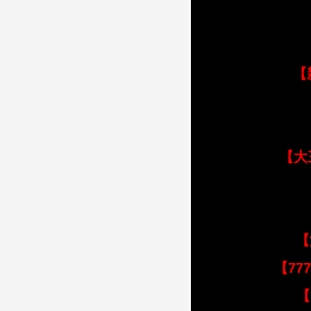
【
【大三
【
【777
【