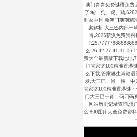
澳门青青免费谜语免费,
了:蛇、狗、虎、鸡,62
旺家中肖,新澳门期期精准
案解析,大三巴内部一
肖,2026新澳免费资科提供:
T:25,77777888
么:26-42-27-41
费大全最新版下载地址,7777
门管家婆100精准香港谜语答案两
么下载,管家婆生肖谜语
发,大三巴一肖一特一中
管家婆100精准香港谜下
门大三巴一肖二码四码资料
网站历史记录查询,澳门
么,800图库大全免费资