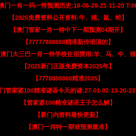
澳门一肖一码一恃预测历史:18-06-29-21-11-20 T:0
【2025免费资料公开资料:牛、猪、鼠、蛇】
【澳门管家一肖一特中下一期预测04期开】
【77777888888精准新传谁演的】
澳门大三巴一肖一特学校住宿费用:羊、马、牛、
【2025新门正版免费资本2025年】
【7778888888精准2025】
管家婆100精准谜语今天的谜:27-01-02-13-20-23 
【管家婆100精准谜语王子怎么解】
【新门内资料最快更新】
【澳门一肖特一期谁预测最准】