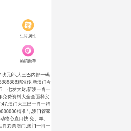
生肖属性
挑码助手
中状元郎,大三巴内部一码
8888888精准传,新澳门今
二五二七发大财,新澳一肖一
25全年免费资料大全全面释义
-10 T:47,澳门大三巴一肖一特
888888888精准与,澳门管家
谜什么动物心直口快:兔、羊、
生肖彩票澳门,澳门一肖一