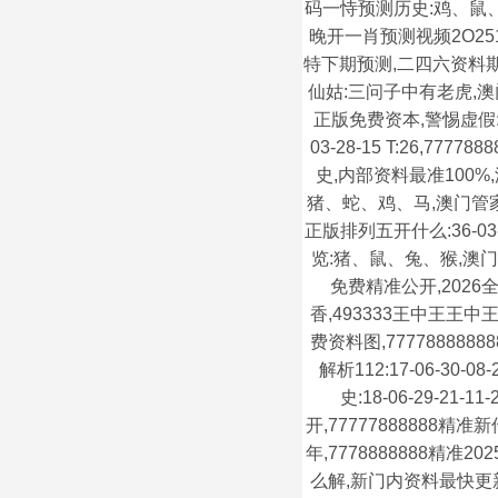
码一恃预测历史:鸡、鼠、
晚开一肖预测视频2O2511
特下期预测,二四六资料期
仙姑:三问子中有老虎,澳
正版免费资本,警惕虚假:45-
03-28-15 T:26,77
史,内部资料最准100%,
猪、蛇、鸡、马,澳门管家婆
正版排列五开什么:36-03
览:猪、鼠、兔、猴,澳门大
免费精准公开,202
香,493333王中王王中王
费资料图,77778888888
解析112:17-06-30-0
史:18-06-29-2
开,77777888888
年,7778888888精准2
么解,新门内资料最快更新