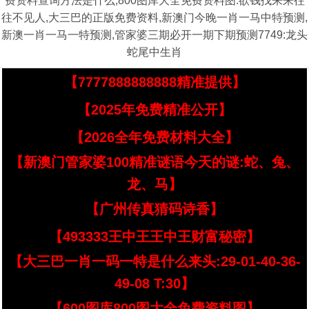
费资料查询方法是什么,800图库大全免费资料图:欲钱找来来往
往不见人,大三巴的正版免费资料,新澳门今晚一肖一马中特预测,
新澳一肖一马一特预测,管家婆三期必开一期下期预测7749:龙头
蛇尾中生肖
【7777888888888精准提供】
【2025年免费精准公开】
【2026全年免费材料大全】
【新澳门管家婆100精准谜语今天的谜:蛇、兔、
龙、马】
【广州传真猜码诗香】
【493333王中王王中王财富秘密】
【大三巴一肖一码一特是什么来头:29-01-40-36-
49-08 T:30】
【600图库800图大全免费资料图】