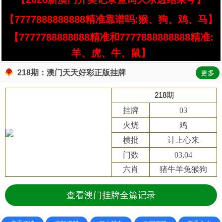
【7777888888888精准靠谱吗:猴、狗、鸡、马】
【7777788888888精准和7777888888888精准:
羊、虎、牛、鼠】
218期：澳门天天好彩正版挂牌
更多
218期
挂牌
03
火烧
鸡
横批
计上心来
门数
03,04
六肖
猪牛羊兔猴狗
查看澳门挂牌全篇记录