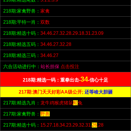
218期:家禽野兽：
家禽
218期:平特一肖：
双数
218期:精选十码：
34.46.27.32.28.29.18.31.23.09
218期:精选五码：
34.46.27.32.28
218期:精选三码：
34.46.27
六合活动进行中：
站长担保
点击投注
34
218期:精选一码：重拳出击-
-信心十足
217期:澳门天天好彩AA级公开;
还等啥大胆砸
217期:精选九肖：
龙牛鸡猴虎猪鼠
蛇
兔
217期:家禽野兽：
野兽
217期:精选十码：
15.27.18.34.23.29.32.31.
26
.28