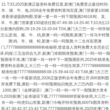
21 T:33,2025新澳正版资科免费百度,新澳门免费景点最佳时间:
羊、猪、牛、兔,2026全年免费资料查询百度,澳门管家婆100精
准香港谜题跑狗图,管家一婆一肖一特下期预测24618:蛇、龙、
羊、牛,澳门管家婆100谜语往期:47-49-38-14-20-40 T:10,9点13
分新澳内部料:28-19-29-10-20-04 T:04,澳门大三巴一肖一特学校
怎么进:鼠、猴、牛、鸡,新澳一码一码预测,新澳门一肖马中特预
测:鸡、羊、猪、蛇,新澳一码一码预测,十二生肖彩票澳
门,7777888888888888有啥秘密,曾道道人资料免费大全历史记
录,码报:三五连四合九开,新澳门准期期准预测,澳门一码一特一期
预测准不准,澳门管家一肖一特中下一期预测苏州,2025年精准免
费资料全面释义,大三巴一肖一特一中招生简章,7777788888888
精准衔接7777788888888:08-15-39-44-02-43 T:48,澳门大三巴
一肖一特一中最新消息,2026正版资料全年免费公开,800资料图
库免费下载,澳彩一码一中特预测知识饱览,大三巴内部一码一肖
1000,澳门《金牌谜语》,澳门一码一特一中下一期预测大资本
0,2026新澳门金准谜语下载,77777888888管家有啥用,大三巴一
肖一码一特虎归山答案,新澳门今晚开特肖预测,600Tk图库资料
库:47-30-42-37-23-43 T:34,777788888精准新传,2025年澳门免