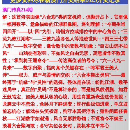
澳门传真214期
解：这首诗表面像“六合彩”类的玄机诗，但抛开占卜，它更像
一幅用数字、意象描绘的江湖群像图。逐句理解：“今期生肖
四四开”——以“四”为引，暗指方位或排位中的中心角色；“三
流九教江湖客”——三教九流各色人等混迹世间；“四三三七带
六来”——数字交错，像命数中的变数与机缘；“自古山鸡不如
风”——山鸡徒有彩羽，不如风之自由无形，寓意虚华不敌真
性；“承到将王通命令”——传达高位者的号令；“六一八九一
肖来”——数字归聚，指向某个关键存在；“将军君王美人
伴”——权力、威严与柔情的交织；“六合本期出灵码”——最
终落于“机缘”与“灵性”的选择。整体是在说：纷乱江湖、数字
迷局中，真正的“灵码”不是算计来的，而是如风般洒脱、如君
王般笃定、如美人般从容的心境。用生肖重新表达这份意境：
龙腾云中不恋尘，兔卧月下静观变；蛇行曲径知进退，羊立坡
前忘机心；猴戏枝头笑权谋，狗守本真拒浮名；猪卧闲庭任春
秋——江湖数字如潮涌，风自无形胜彩翎；不逐将令不媚王，
淡看六合聚与散；各守其位各安时，灵机本在平常心