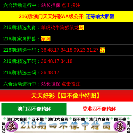
六合活动进行中：
站长担保
点击投注
216期:澳门天天好彩AA级公开;
还等啥大胆砸
216期:精选九肖：
羊虎鸡牛狗猴鼠龙
马
216期:家禽野兽：
家禽
216期:精选十码：
36.48.17.34.18.09.23.31.27.
37
216期:精选五码：
36.48.17.34.18
216期:精选三码：
36.48.17
六合活动进行中：
站长担保
点击投注
天天好彩【四不像中特图】
澳门四不像精解
香港四不像精解