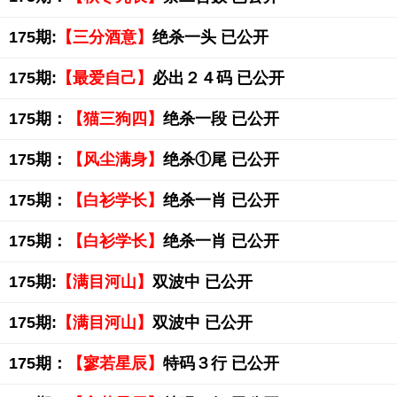
175期:
【三分酒意】
绝杀一头 已公开
175期:
【最爱自己】
必出２４码 已公开
175期：
【猫三狗四】
绝杀一段 已公开
175期：
【风尘满身】
绝杀①尾 已公开
175期：
【白衫学长】
绝杀一肖 已公开
175期：
【白衫学长】
绝杀一肖 已公开
175期:
【满目河山】
双波中 已公开
175期:
【满目河山】
双波中 已公开
175期：
【寥若星辰】
特码３行 已公开