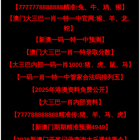
【7777778888888精准:兔、牛、鸡、猴】
【澳门大三巴一肖一特一中官网:猴、羊、龙、
蛇】
【新澳一码一特一中预测】
【澳门大三巴一肖一特录取分数】
【大三巴内部一码一肖1000:猪、虎、鼠、马】
【一码一肖一特一中管家合法吗排列五】
【2025年港澳资料免费公开】
【大三巴一肖内部资料】
【777788888888精准传:猪、羊、马、虎】
【新澳门期期精准预测4949】
【2026新澳门开奖记录查询大乐透结果今】