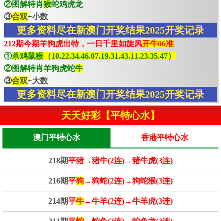
②图解特肖
猴
蛇鸡虎龙
③
合双
+小数
更多资料尽在新澳门开奖结果2025开奖记录
212期今期羊狗虎出特，一日千里如旋风
开牛06准
①
杀鸡鼠猴（10.22.34.46.07.19.31.43.11.23.35.47）
②图解特肖羊狗虎蛇
牛
③
合双
+大数
更多资料尽在新澳门开奖结果2025开奖记录
天天好彩【平特心水】
澳门平特心水
香港平特心水
218期
平猪→猪牛(2连)→猪牛虎(3连)
216期
平
狗
→狗蛇(2连)→狗蛇猴(3连)
214期
平
牛
→牛羊(2连)→牛羊虎(3连)