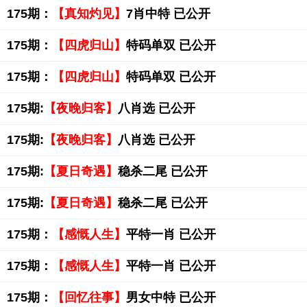
175期：
【真知灼见】
7肖中特 已公开
175期：
【四虎归山】
特码单双 已公开
175期：
【四虎归山】
特码单双 已公开
175期:
【夜晚归客】
八肖选 已公开
175期:
【夜晚归客】
八肖选 已公开
175期:
【夏日奇遇】
稳杀二尾 已公开
175期:
【夏日奇遇】
稳杀二尾 已公开
175期：
【感慨人生】
平特一肖 已公开
175期：
【感慨人生】
平特一肖 已公开
175期：
【回忆往事】
男女中特 已公开