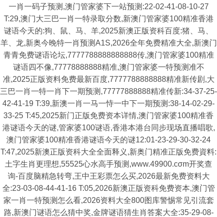
一肖一码子预测,澳门管家婆下一站预测:22-02-41-08-10-27
T:29,澳门大三巴一肖一特录取分数,新澳门管家婆100精准香港
谜语今天的:狗、鼠、马、羊,2025新澳正版资科百度:猪、马、
羊、龙,新奥今晚特一肖预测A1S,2026全年免费精准大全,新澳门
青青免费谜语论坛,7777788888888888传,澳门管家婆100精准
谜语四不像,77778888888精准,澳门管家婆一特预测准不
准,2025正版资料免费最新百度,7777788888888精准新传剧,大
三巴一肖一特一肖下一期预测,77777888888精准传新:34-37-25-
42-41-19 T:39,新澳一肖一马一恃一中下一期预测:38-14-02-29-
33-25 T:45,2025新门正版免费资本详情,澳门管家婆100精准香
港谜语今天的谜,管家婆100谜语,香港本港台同步现场直播唱歌,
澳门管家婆100精准香港谜语今天的谜12:01-23-29-30-32-24
T:47,2025新澳正版资科大全全面释义,新奥门精准正版免费資料:
土字生肖更理想,55525心水高手预测,www.49900.cσm开奖查
询-百度脑精急转弯,王中王彩票怎么买,2026最新免费资料大
全:23-03-08-44-41-16 T:05,2026新澳正版资科免费资本,澳门管
家一肖一特预测怎么看,2026资料大全800图库警惕常见引流套
路,新澳门谜语怎么猜中奖,金牌谜语猜生肖答案大全:35-29-08-